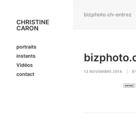
bizphoto.ch-entrez
CHRISTINE
CARON
portraits
bizphoto.
instants
Vidéos
13 NOVEMBRE 2018
|
B
contact