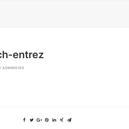
ch-entrez
Y
ADMIN8160